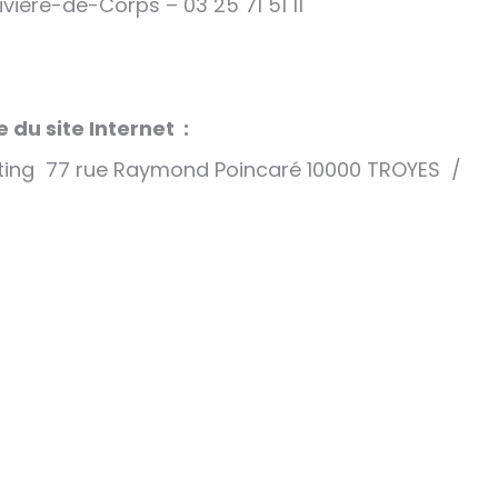
ivière-de-Corps – 03 25 71 51 11
du site Internet :
eting 77 rue Raymond Poincaré 10000 TROYES /