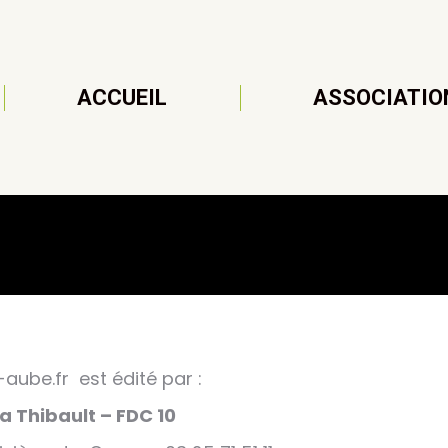
ACCUEIL
ASSOCIATIO
aube.fr est édité par :
a Thibault – FDC 10