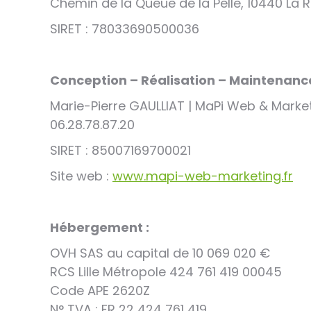
Chemin de la Queue de la Pelle, 10440 La R
SIRET : 78033690500036
Conception – Réalisation – Maintenance 
Marie-Pierre GAULLIAT | MaPi Web & Mark
06.28.78.87.20
SIRET : 85007169700021
Site web :
www.mapi-web-marketing.fr
Hébergement :
OVH SAS au capital de 10 069 020 €
RCS Lille Métropole 424 761 419 00045
Code APE 2620Z
N° TVA : FR 22 424 761 419