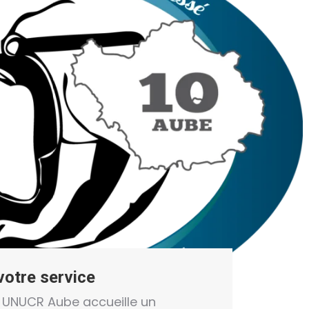
otre service
n UNUCR Aube accueille un