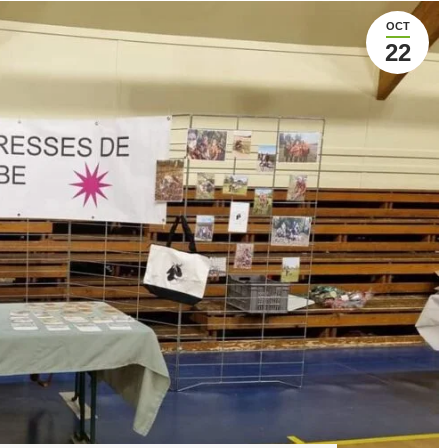
OCT
22