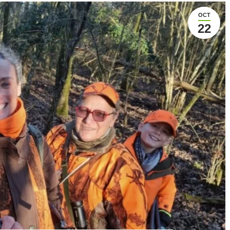
OCT
22