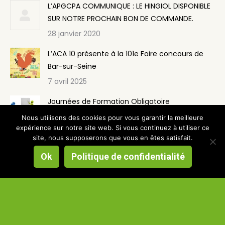
L’APGCPA COMMUNIQUE : LE HINGIOL DISPONIBLE
SUR NOTRE PROCHAIN BON DE COMMANDE.
28 janvier 2020
L’ACA 10 présente à la 101e Foire concours de
Bar-sur-Seine
7 avril 2025
Journées de Formation Obligatoire
7 avril 2025
Nous utilisons des cookies pour vous garantir la meilleure
expérience sur notre site web. Si vous continuez à utiliser ce
site, nous supposerons que vous en êtes satisfait.
Formation lycée forestier de Crogny
Ok
Politique de confidentialité
7 avril 2025
© 2020 un site réalisé par
MaPi Web & Marketing
|
Politique de
données
|
Mentions légales