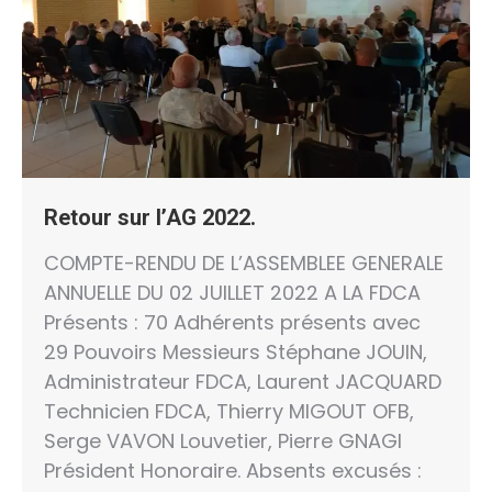
Retour sur l’AG 2022.
COMPTE-RENDU DE L’ASSEMBLEE GENERALE
ANNUELLE DU 02 JUILLET 2022 A LA FDCA
Présents : 70 Adhérents présents avec
29 Pouvoirs Messieurs Stéphane JOUIN,
Administrateur FDCA, Laurent JACQUARD
Technicien FDCA, Thierry MIGOUT OFB,
Serge VAVON Louvetier, Pierre GNAGI
Président Honoraire. Absents excusés :